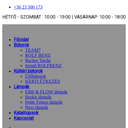
+36 23 500 173
HÉTFŐ - SZOMBAT : 10:00 - 19:00 | VASÁRNAP: 10:00 - 18:00
Főoldal
Bútorok
TEAM7
ROLF BENZ
Bacher Tische
freistil ROLFBENZ
Kültéri bútorok
Ülőbútorok
KERTI ÉTKEZÉS
Lámpák
EBB & FLOW lámpák
Brokis lámpák
Petite Friture lámpák
Next lámpák
Katalógusok
Kapcsolat