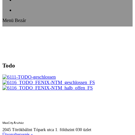
Menü
Bezár
Todo
HUMAN DESIGN STUDIO
MaxCity Áruház
2045 Törökbálint Tópark utca 1. földszint 030 üzlet
Útvonaltervezés »