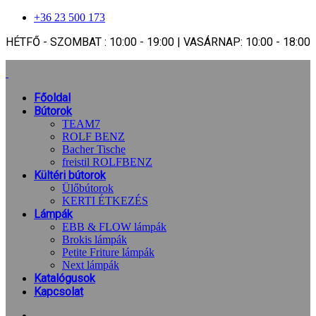
+36 23 500 173
HÉTFŐ - SZOMBAT : 10:00 - 19:00 | VASÁRNAP: 10:00 - 18:00
Főoldal
Bútorok
TEAM7
ROLF BENZ
Bacher Tische
freistil ROLFBENZ
Kültéri bútorok
Ülőbútorok
KERTI ÉTKEZÉS
Lámpák
EBB & FLOW lámpák
Brokis lámpák
Petite Friture lámpák
Next lámpák
Katalógusok
Kapcsolat