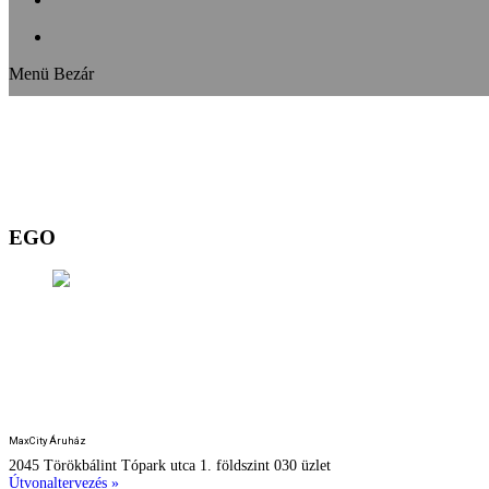
Menü
Bezár
EGO
HUMAN DESIGN STUDIO
MaxCity Áruház
2045 Törökbálint Tópark utca 1. földszint 030 üzlet
Útvonaltervezés »