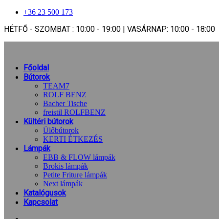
+36 23 500 173
HÉTFŐ - SZOMBAT : 10:00 - 19:00 | VASÁRNAP: 10:00 - 18:00
Főoldal
Bútorok
TEAM7
ROLF BENZ
Bacher Tische
freistil ROLFBENZ
Kültéri bútorok
Ülőbútorok
KERTI ÉTKEZÉS
Lámpák
EBB & FLOW lámpák
Brokis lámpák
Petite Friture lámpák
Next lámpák
Katalógusok
Kapcsolat