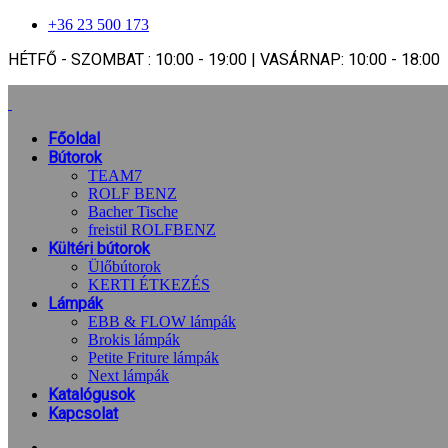
+36 23 500 173
HÉTFŐ - SZOMBAT : 10:00 - 19:00 | VASÁRNAP: 10:00 - 18:00
Főoldal
Bútorok
TEAM7
ROLF BENZ
Bacher Tische
freistil ROLFBENZ
Kültéri bútorok
Ülőbútorok
KERTI ÉTKEZÉS
Lámpák
EBB & FLOW lámpák
Brokis lámpák
Petite Friture lámpák
Next lámpák
Katalógusok
Kapcsolat