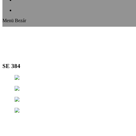
Menü
Bezár
SE 384