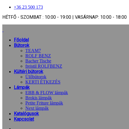
+36 23 500 173
HÉTFŐ - SZOMBAT : 10:00 - 19:00 | VASÁRNAP: 10:00 - 18:00
Főoldal
Bútorok
TEAM7
ROLF BENZ
Bacher Tische
freistil ROLFBENZ
Kültéri bútorok
Ülőbútorok
KERTI ÉTKEZÉS
Lámpák
EBB & FLOW lámpák
Brokis lámpák
Petite Friture lámpák
Next lámpák
Katalógusok
Kapcsolat