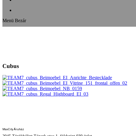
Menü
Bezár
Cubus
HUMAN DESIGN STUDIO
MaxCity Áruház