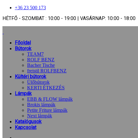
+36 23 500 173
HÉTFŐ - SZOMBAT : 10:00 - 19:00 | VASÁRNAP: 10:00 - 18:00
Főoldal
Bútorok
TEAM7
ROLF BENZ
Bacher Tische
freistil ROLFBENZ
Kültéri bútorok
Ülőbútorok
KERTI ÉTKEZÉS
Lámpák
EBB & FLOW lámpák
Brokis lámpák
Petite Friture lámpák
Next lámpák
Katalógusok
Kapcsolat