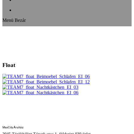
Menü
Bezár
Float
HUMAN DESIGN STUDIO
MaxCity Áruház