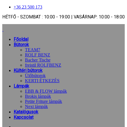
+36 23 500 173
HÉTFŐ - SZOMBAT : 10:00 - 19:00 | VASÁRNAP: 10:00 - 18:00
Főoldal
Bútorok
TEAM7
ROLF BENZ
Bacher Tische
freistil ROLFBENZ
Kültéri bútorok
Ülőbútorok
KERTI ÉTKEZÉS
Lámpák
EBB & FLOW lámpák
Brokis lámpák
Petite Friture lámpák
Next lámpák
Katalógusok
Kapcsolat