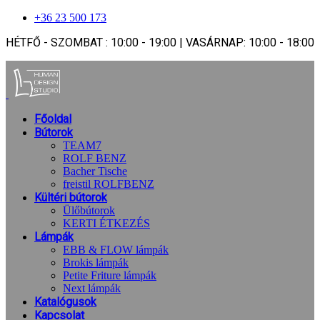
+36 23 500 173
HÉTFŐ - SZOMBAT : 10:00 - 19:00 | VASÁRNAP: 10:00 - 18:00
Főoldal
Bútorok
TEAM7
ROLF BENZ
Bacher Tische
freistil ROLFBENZ
Kültéri bútorok
Ülőbútorok
KERTI ÉTKEZÉS
Lámpák
EBB & FLOW lámpák
Brokis lámpák
Petite Friture lámpák
Next lámpák
Katalógusok
Kapcsolat